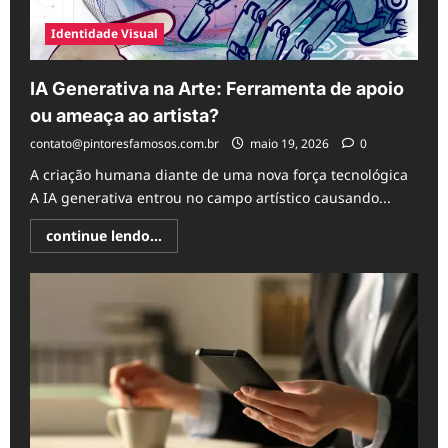
Identidade Visual
IA Generativa na Arte: Ferramenta de apoio
ou ameaça ao artista?
contato@pintoresfamosos.com.br
maio 19, 2026
0
A criação humana diante de uma nova força tecnológica
A IA generativa entrou no campo artístico causando...
Read
continue lendo...
more
about
IA
Generativa
na
Arte:
Ferramenta
de
apoio
ou
ameaça
ao
artista?