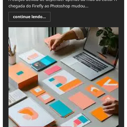
chegada do Firefly ao Photoshop mudou...
Read
continue lendo...
more
about
Adobe
Firefly:
Como
a
IA
integrada
mudou
a
edição
no
Photoshop