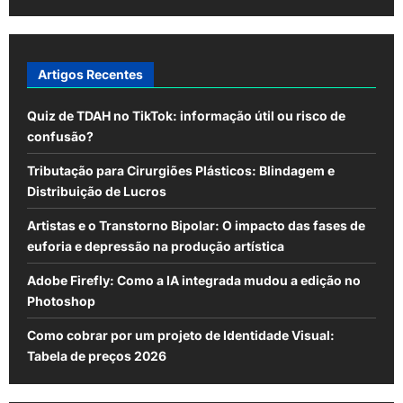
seu
fluxo
de
trabalho
Artigos Recentes
Quiz de TDAH no TikTok: informação útil ou risco de
confusão?
Tributação para Cirurgiões Plásticos: Blindagem e
Distribuição de Lucros
Artistas e o Transtorno Bipolar: O impacto das fases de
euforia e depressão na produção artística
Adobe Firefly: Como a IA integrada mudou a edição no
Photoshop
Como cobrar por um projeto de Identidade Visual:
Tabela de preços 2026