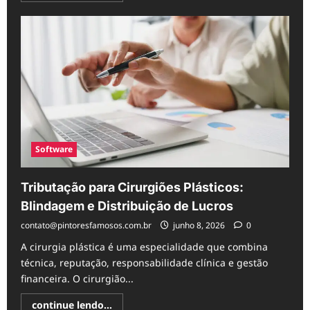
about
Quiz
de
TDAH
no
TikTok:
informação
útil
ou
risco
de
confusão?
Software
Tributação para Cirurgiões Plásticos:
Blindagem e Distribuição de Lucros
contato@pintoresfamosos.com.br
junho 8, 2026
0
A cirurgia plástica é uma especialidade que combina
técnica, reputação, responsabilidade clínica e gestão
financeira. O cirurgião...
Read
continue lendo...