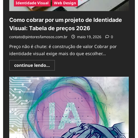
Identidade Visual
Web Design
Como cobrar por um projeto de Identidade
Visual: Tabela de preços 2026
contato@pintoresfamosos.com.br
maio 19, 2026
0
Preço não é chute: é construção de valor Cobrar por
identidade visual exige mais do que escolher...
Read
continue lendo...
more
about
Como
cobrar
por
um
projeto
de
Identidade
Visual:
Tabela
de
preços
2026