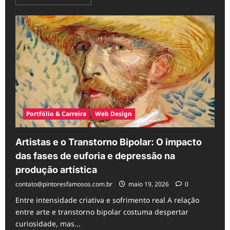
more
about
Tributação
para
Cirurgiões
Plásticos:
Blindagem
e
Distribuição
de
Lucros
Portfólio & Carreira
Web Design
Artistas e o Transtorno Bipolar: O impacto
das fases de euforia e depressão na
produção artística
contato@pintoresfamosos.com.br
maio 19, 2026
0
Entre intensidade criativa e sofrimento real A relação
entre arte e transtorno bipolar costuma despertar
curiosidade, mas...