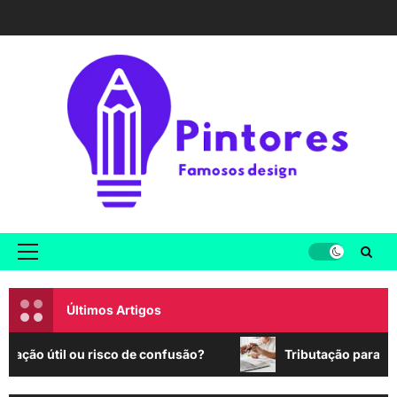
Skip
to
content
Primary
Menu
Últimos Artigos
o útil ou risco de confusão?
Tributação para Cirurgi